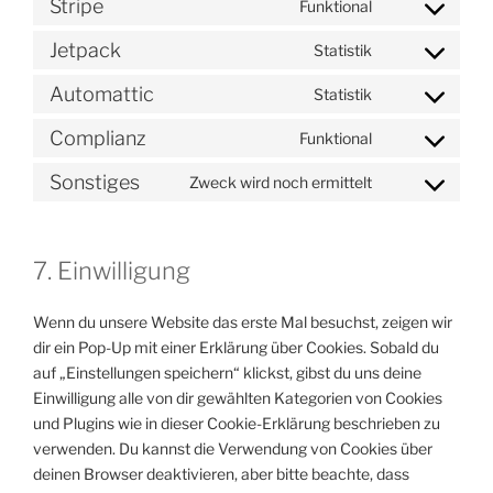
Stripe
Funktional
service
Consent
under-
to
Jetpack
Statistik
construction
Consent
service
to
stripe
Automattic
Statistik
Consent
service
to
jetpack
Complianz
Funktional
Consent
service
to
automattic
Sonstiges
Zweck wird noch ermittelt
Consent
service
to
complianz
service
7. Einwilligung
sonstiges
Wenn du unsere Website das erste Mal besuchst, zeigen wir
dir ein Pop-Up mit einer Erklärung über Cookies. Sobald du
auf „Einstellungen speichern“ klickst, gibst du uns deine
Einwilligung alle von dir gewählten Kategorien von Cookies
und Plugins wie in dieser Cookie-Erklärung beschrieben zu
verwenden. Du kannst die Verwendung von Cookies über
deinen Browser deaktivieren, aber bitte beachte, dass