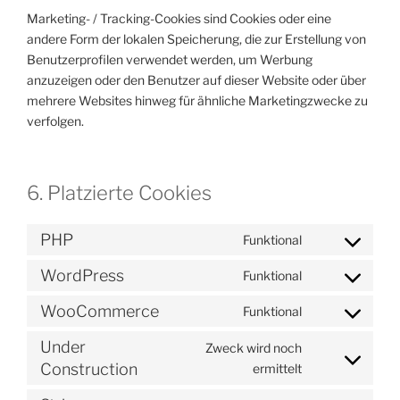
Marketing- / Tracking-Cookies sind Cookies oder eine
andere Form der lokalen Speicherung, die zur Erstellung von
Benutzerprofilen verwendet werden, um Werbung
anzuzeigen oder den Benutzer auf dieser Website oder über
mehrere Websites hinweg für ähnliche Marketingzwecke zu
verfolgen.
6. Platzierte Cookies
PHP
Funktional
Consent
to
WordPress
Funktional
Consent
service
to
php
WooCommerce
Funktional
Consent
service
to
wordpress
Under
Zweck wird noch
service
Consent
Construction
ermittelt
woocommerc
to