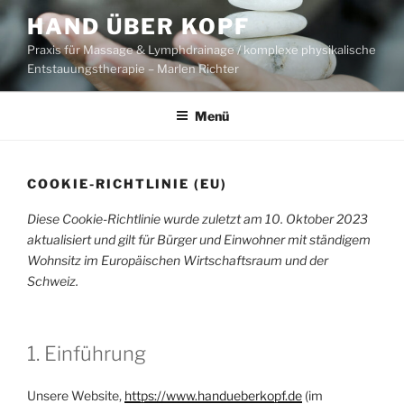
Zum
HAND ÜBER KOPF
Inhalt
Praxis für Massage & Lymphdrainage / komplexe physikalische
springen
Entstauungstherapie – Marlen Richter
Menü
COOKIE-RICHTLINIE (EU)
Diese Cookie-Richtlinie wurde zuletzt am 10. Oktober 2023
aktualisiert und gilt für Bürger und Einwohner mit ständigem
Wohnsitz im Europäischen Wirtschaftsraum und der
Schweiz.
1. Einführung
Unsere Website,
https://www.handueberkopf.de
(im